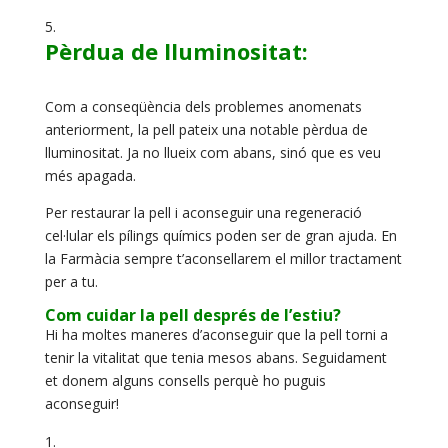
Pèrdua de lluminositat:
Com a conseqüència dels problemes anomenats
anteriorment, la pell pateix una notable pèrdua de
lluminositat. Ja no llueix com abans, sinó que es veu
més apagada.
Per restaurar la pell i aconseguir una regeneració
cel·lular els pílings químics poden ser de gran ajuda. En
la Farmàcia sempre t’aconsellarem el millor tractament
per a tu.
Com cuidar la pell després de l’estiu?
Hi ha moltes maneres d’aconseguir que la pell torni a
tenir la vitalitat que tenia mesos abans. Seguidament
et donem alguns consells perquè ho puguis
aconseguir!