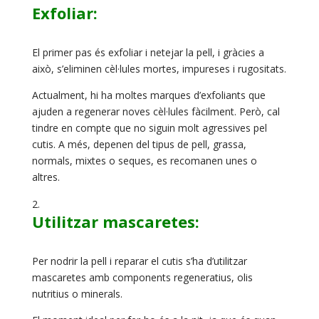
Exfoliar:
El primer pas és exfoliar i netejar la pell, i gràcies a
això, s’eliminen cèl·lules mortes, impureses i rugositats.
Actualment, hi ha moltes marques d’exfoliants que
ajuden a regenerar noves cèl·lules fàcilment. Però, cal
tindre en compte que no siguin molt agressives pel
cutis. A més, depenen del tipus de pell, grassa,
normals, mixtes o seques, es recomanen unes o
altres.
Utilitzar mascaretes:
Per nodrir la pell i reparar el cutis s’ha d’utilitzar
mascaretes amb components regeneratius, olis
nutritius o minerals.