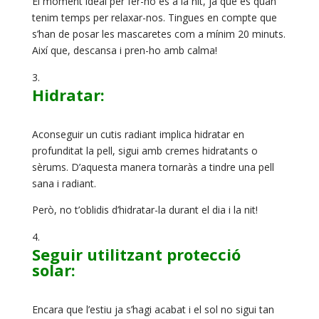
El moment ideal per fer-ho és a la nit, ja que és quan
tenim temps per relaxar-nos. Tingues en compte que
s’han de posar les mascaretes com a mínim 20 minuts.
Així que, descansa i pren-ho amb calma!
Hidratar:
Aconseguir un cutis radiant implica hidratar en
profunditat la pell, sigui amb cremes hidratants o
sèrums. D’aquesta manera tornaràs a tindre una pell
sana i radiant.
Però, no t’oblidis d’hidratar-la durant el dia i la nit!
Seguir utilitzant protecció
solar:
Encara que l’estiu ja s’hagi acabat i el sol no sigui tan