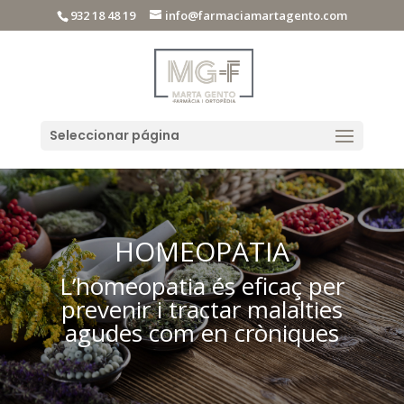
932 18 48 19
info@farmaciamartagento.com
Seleccionar página
HOMEOPATIA
L’homeopatia és eficaç per
prevenir i tractar malalties
agudes com en cròniques