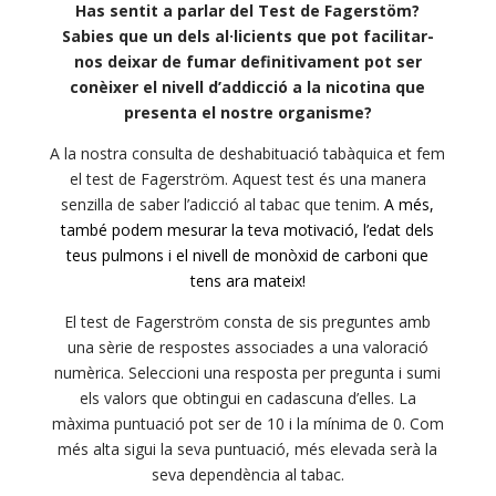
Has sentit a parlar del Test de Fagerstöm?
Sabies que un dels al·licients que pot facilitar-
nos deixar de fumar definitivament pot ser
conèixer el nivell d’addicció a la nicotina que
presenta el nostre organisme?
A la nostra consulta de deshabituació tabàquica et fem
el test de Fagerström. Aquest test és una manera
senzilla de saber l’adicció al tabac que tenim.
A més,
també podem mesurar la teva motivació, l’edat dels
teus pulmons i el nivell de monòxid de carboni que
tens ara mateix!
El test de Fagerström consta de sis preguntes amb
una sèrie de respostes associades a una valoració
numèrica. Seleccioni una resposta per pregunta i sumi
els valors que obtingui en cadascuna d’elles. La
màxima puntuació pot ser de 10 i la mínima de 0. Com
més alta sigui la seva puntuació, més elevada serà la
seva dependència al tabac.